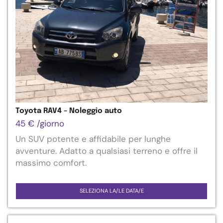
Toyota RAV4 – Noleggio auto
45
€
/giorno
Un SUV potente e affidabile per lunghe
avventure. Adatto a qualsiasi terreno e offre il
massimo comfort.
SELEZIONA LA/LE DATA/E