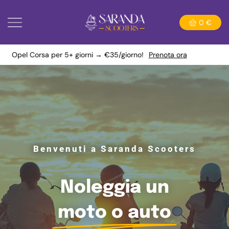
0
€
Toyota RAV4 7+ giorni → €40/giorno!
Prenota ora
Benvenuti a Saranda Scooters
Noleggia un
moto o auto